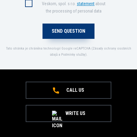
Veskom, spol. s r.o.
statement
about
the processing of personal data
Tato stránka je chráněna technologií Google reCAPTCHA (
Zásady ochrany osobních
údajů
a
Podmínky služby
).
CALL US
WRITE US