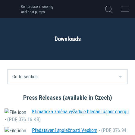
Compressors, cooling
and heat pumps
Downloads
Press Releases (available in Czech)
Klimatická změna vyžaduje hledání úspor energií
-
(PDF, 376.16 KB)
Představení společnosti Veskom
-
(PDF, 376.94