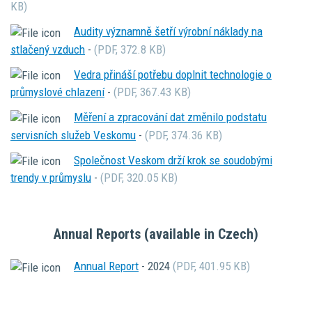
KB)
Audity významně šetří výrobní náklady na
stlačený vzduch
-
(PDF, 372.8 KB)
Vedra přináší potřebu doplnit technologie o
průmyslové chlazení
-
(PDF, 367.43 KB)
Měření a zpracování dat změnilo podstatu
servisních služeb Veskomu
-
(PDF, 374.36 KB)
Společnost Veskom drží krok se soudobými
trendy v průmyslu
-
(PDF, 320.05 KB)
Annual Reports (available in Czech)
Annual Report
-
2024
(PDF, 401.95 KB)